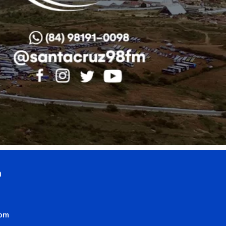
0
com