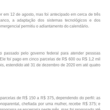
er em 12 de agosto, mas foi antecipado em cerca de três
nco, a adaptação dos sistemas tecnológicos e dos
emergencial permitiu o adiantamento do calendário.
ano passado pelo governo federal para atender pessoas
 Ele foi pago em cinco parcelas de R$ 600 ou R$ 1,2 mil
ois, estendido até 31 de dezembro de 2020 em até quatro
parcelas de R$ 150 a R$ 375, dependendo do perfil: as
onoparental, chefiada por uma mulher, recebe R$ 375; e
ograma se encerraria neste mês, mas foi prorrogado até