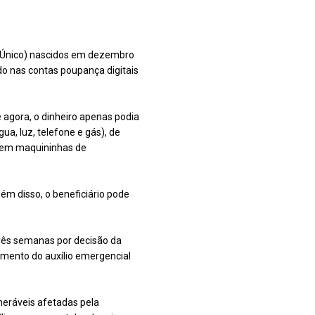
adÚnico) nascidos em dezembro
ado nas contas poupança digitais
 agora, o dinheiro apenas podia
a, luz, telefone e gás), de
) em maquininhas de
ém disso, o beneficiário pode
três semanas por decisão da
amento do auxílio emergencial
neráveis afetadas pela