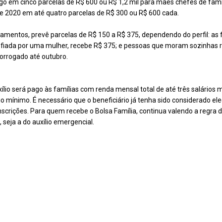
ago em cinco parcelas de R$ 600 ou R$ 1,2 mil para mães chefes de famí
e 2020 em até quatro parcelas de R$ 300 ou R$ 600 cada.
amentos, prevê parcelas de R$ 150 a R$ 375, dependendo do perfil: as 
hefiada por uma mulher, recebe R$ 375; e pessoas que moram sozinhas
rorrogado até outubro.
xílio será pago às famílias com renda mensal total de até três salários
rio mínimo. É necessário que o beneficiário já tenha sido considerado e
nscrições. Para quem recebe o Bolsa Família, continua valendo a regra d
 seja a do auxílio emergencial.