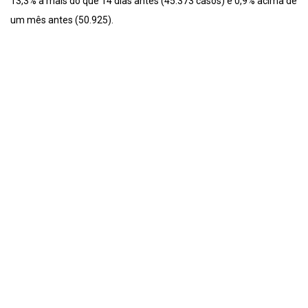
13,3% a mais do que 14 dias antes (45.373 casos) e 0,9% acima de
um mês antes (50.925).