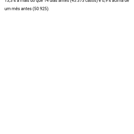
13,3% a mais do que 14 dias antes (45.373 casos) e 0,9% acima de
um mês antes (50.925).