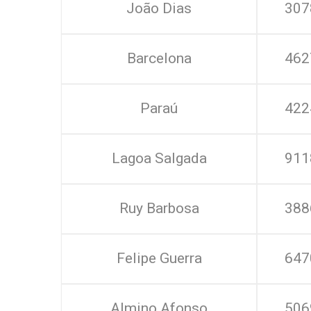
João Dias
307
Barcelona
462
Paraú
422
Lagoa Salgada
911
Ruy Barbosa
388
Felipe Guerra
647
Almino Afonso
506