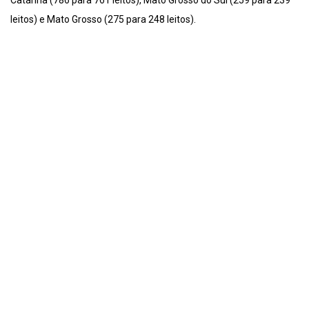
Catarina (786 para 761 leitos), Mato Grosso do Sul (259 para 239
leitos) e Mato Grosso (275 para 248 leitos).