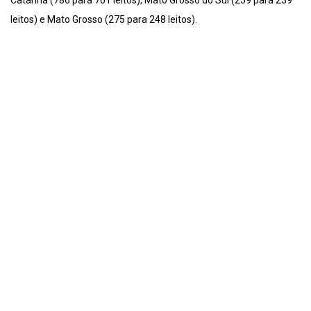
Catarina (786 para 761 leitos), Mato Grosso do Sul (259 para 239
leitos) e Mato Grosso (275 para 248 leitos).