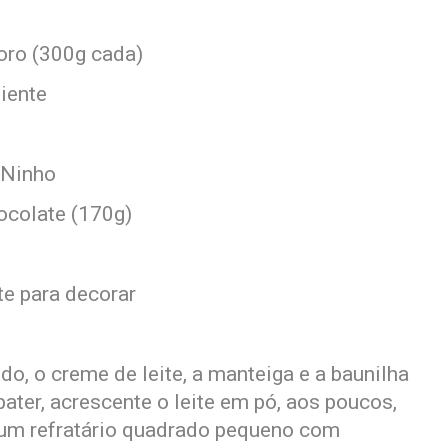
soro (300g cada)
iente
o Ninho
ocolate (170g)
te para decorar
do, o creme de leite, a manteiga e a baunilha
ater, acrescente o leite em pó, aos poucos,
 um refratário quadrado pequeno com