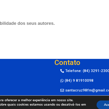
ilidade dos seus autores.
Contato
Telefone: (84) 3291-230
(84) 9 81910098
santacruz98fm@gmail.
a oferecer a melhor experiência em nosso site.
obre quais cookies estamos usando ou desativá-los em
Ace