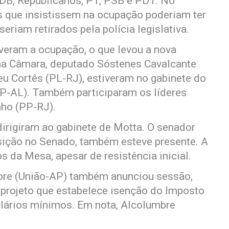
MDB, Republicanos, PT, PSB e PDT. No
s que insistissem na ocupação poderiam ter
riam retirados pela polícia legislativa.
eram a ocupação, o que levou a nova
 na Câmara, deputado Sóstenes Cavalcante
neu Cortês (PL-RJ), estiveram no gabinete do
PP-AL). Também participaram os líderes
nho (PP-RJ).
dirigiram ao gabinete de Motta. O senador
sição no Senado, também esteve presente. A
s da Mesa, apesar de resistência inicial.
bre (União-AP) também anunciou sessão,
 o projeto que estabelece isenção do Imposto
alários mínimos. Em nota, Alcolumbre