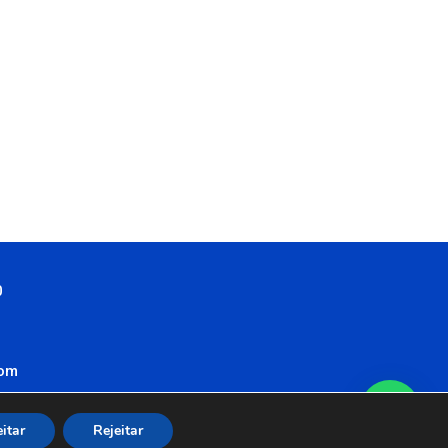
0
com
itar
Rejeitar