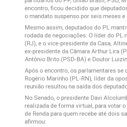
partidários do PP, União Brasil, PSD, 
encontro, ficou decidido que deputado
o mandato suspenso por seis meses e se
Mesmo assim, deputados do PL mantiv
rodada de negociações. O líder do PL
(RJ), e o vice-presidente da Casa, Alti
ex-presidente da Câmara Arthur Lira (
Antônio Brito (PSD-BA) e Doutor Luizi
Após o encontro, os parlamentares se 
Rogério Marinho (PL-RN), líder da opo
reunião resultou na saída dos deputado
No Senado, o presidente Davi Alcolum
realizada de forma virtual, para votar
de Renda para quem recebe até dois s
afirmou: