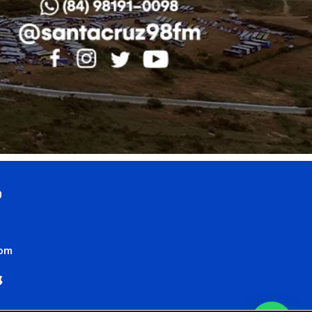
0
com