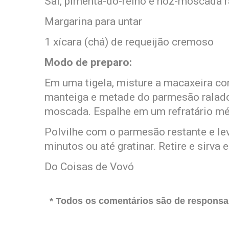
Sal, pimenta-do-reino e noz-moscada r
Margarina para untar
1 xícara (chá) de requeijão cremoso
Modo de preparo:
Em uma tigela, misture a macaxeira com o
manteiga e metade do parmesão ralado
moscada. Espalhe em um refratário mé
Polvilhe com o parmesão restante e lev
minutos ou até gratinar. Retire e sirva
Do Coisas de Vovó
* Todos os comentários são de responsab