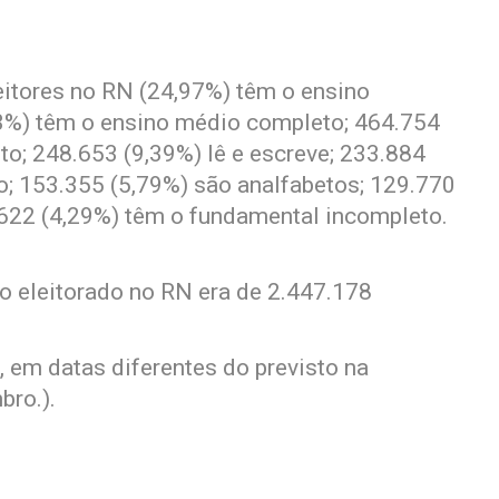
eitores no RN (24,97%) têm o ensino
3%) têm o ensino médio completo; 464.754
o; 248.653 (9,39%) lê e escreve; 233.884
o; 153.355 (5,79%) são analfabetos; 129.770
.622 (4,29%) têm o fundamental incompleto.
 o eleitorado no RN era de 2.447.178
 em datas diferentes do previsto na
bro.).