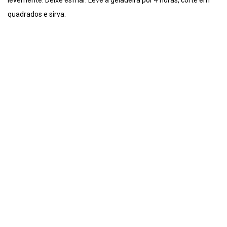
levemente. Deixe esfriar. Leve à geladeira por 4 horas, corte em
quadrados e sirva.