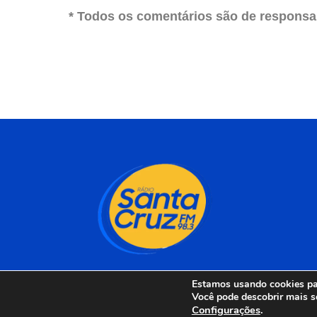
* Todos os comentários são de responsab
Estamos usando cookies par
Você pode descobrir mais s
Configurações
.
Rádio Santa Cruz 98 F