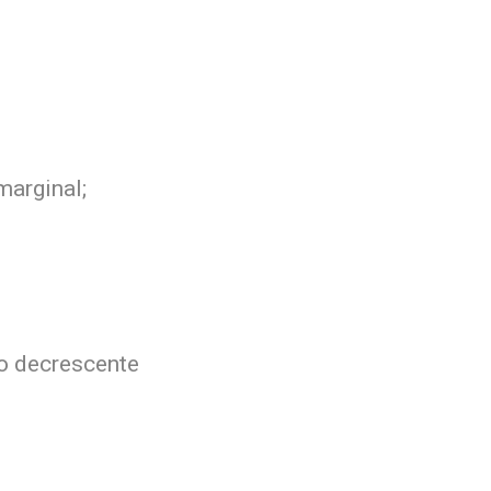
marginal;
do decrescente