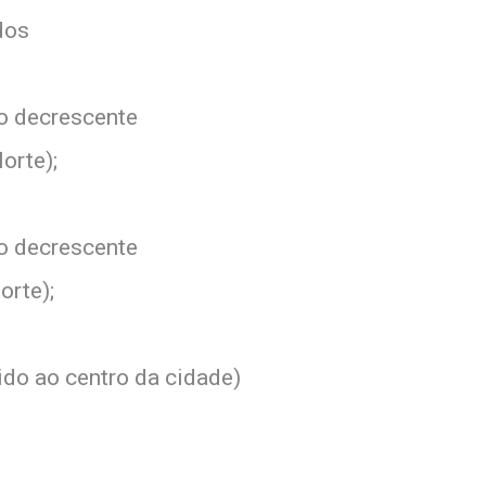
dos
do decrescente
orte);
do decrescente
rte);
ido ao centro da cidade)