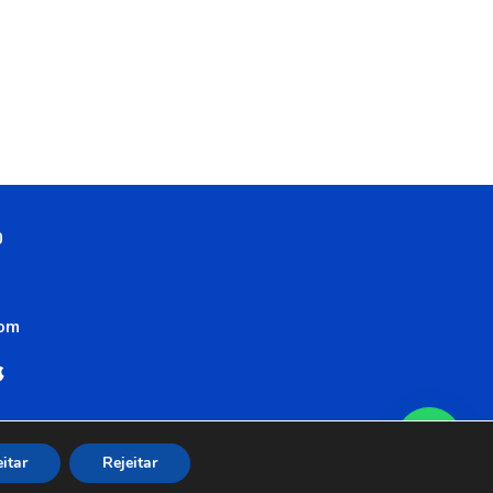
0
com
itar
Rejeitar