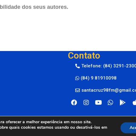
ilidade dos seus autores.
Contato
Telefone: (84) 3291-230
(84) 9 81910098
santacruz98fm@gmail.
a oferecer a melhor experiência em nosso site.
obre quais cookies estamos usando ou desativá-los em
Ace
M © 2024
By Live Center Host