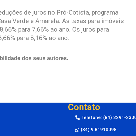
duções de juros no Pró-Cotista, programa
asa Verde e Amarela. As taxas para imóveis
8,66% para 7,66% ao ano. Os juros para
8,66% para 8,16% ao ano.
ilidade dos seus autores.
Contato
Telefone: (84) 3291-230
(84) 9 81910098