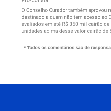
Pró-Cotista
O Conselho Curador também aprovou re
destinado a quem não tem acesso ao C
avaliados em até R$ 350 mil cairão de 
unidades acima desse valor cairão de 
* Todos os comentários são de responsab