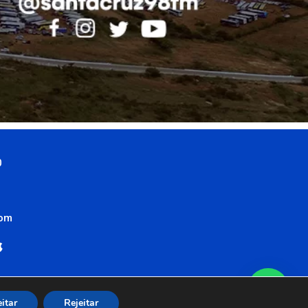
0
com
itar
Rejeitar