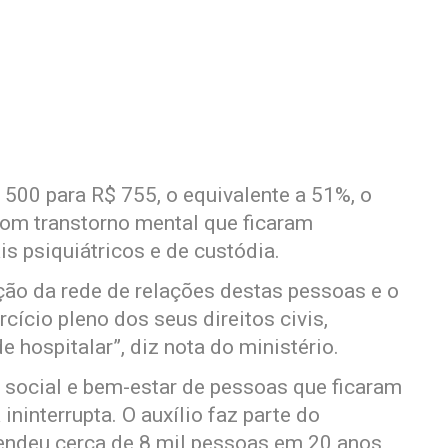
500 para R$ 755, o equivalente a 51%, o
com transtorno mental que ficaram
s psiquiátricos e de custódia.
ção da rede de relações destas pessoas e o
cício pleno dos seus direitos civis,
e hospitalar”, diz nota do ministério.
o social e bem-estar de pessoas que ficaram
ninterrupta. O auxílio faz parte do
tendeu cerca de 8 mil pessoas em 20 anos,