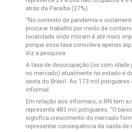
representa 29% dos não ocupados e é 
atrás da Paraíba (27%).
“No contexto de pandemia e isolament
procurar trabalho por medo de contam
localidade onde moram é até mais imp
porque essa taxa considera apenas aqu
diz a pesquisa.
A taxa de desocupação (os com idade p
no mercado) atualmente no estado é de
sexta do Brasil. Ao 173 mil potiguares 
informal.
Em relação aos informais, o RN tem a 
representa 483 mil potiguares. “O baix
significa crescimento do mercado for
representar consequência da saída de 