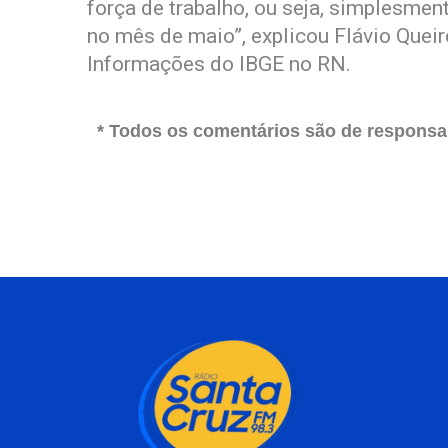
força de trabalho, ou seja, simplesmen
no mês de maio”, explicou Flávio Quei
Informações do IBGE no RN.
* Todos os comentários são de responsab