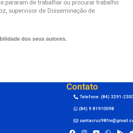
te pararam de trabalhar ou procurar trabalho
roz, supervisor de Disseminação de
ilidade dos seus autores.
Contato
Telefone: (84) 3291-230
(84) 9 81910098
santacruz98fm@gmail.