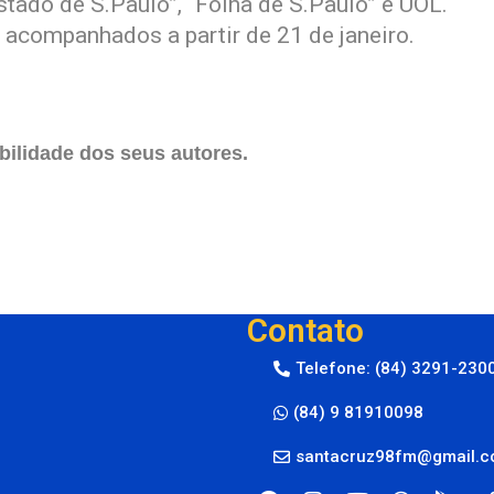
Estado de S.Paulo”, “Folha de S.Paulo” e UOL.
acompanhados a partir de 21 de janeiro.
ilidade dos seus autores.
Contato
Telefone: (84) 3291-230
(84) 9 81910098
santacruz98fm@gmail.