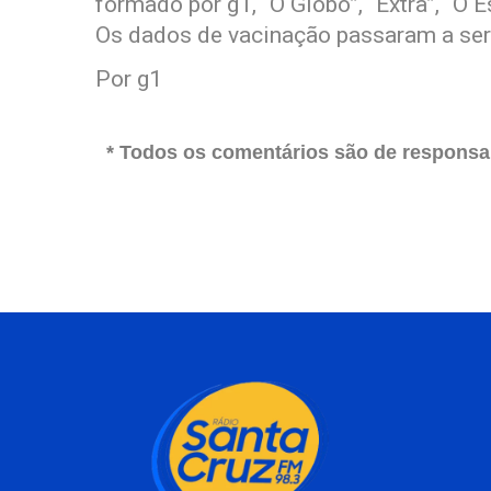
formado por g1, “O Globo”, “Extra”, “O 
Os dados de vacinação passaram a ser 
Por g1
* Todos os comentários são de responsab