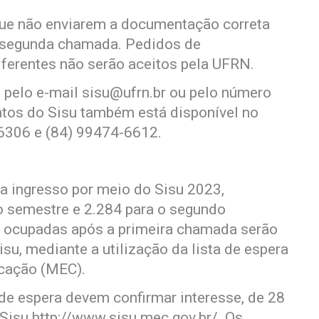
ue não enviarem a documentação correta
a segunda chamada. Pedidos de
ferentes não serão aceitos pela UFRN.
 pelo e-mail
sisu@ufrn.br
ou pelo número
atos do Sisu também está disponível no
6306 e (84) 99474-6612.
a ingresso por meio do Sisu 2023,
ro semestre e 2.284 para o segundo
 ocupadas após a primeira chamada serão
u, mediante a utilização da lista de espera
ucação (MEC).
 de espera devem confirmar interesse, de 28
 Sisu http://www.sisu.mec.gov.br/. Os