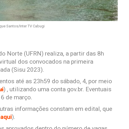
ique Santos/Inter TV Cabugi
o Norte (UFRN) realiza, a partir das 8h
 virtual dos convocados na primeira
ada (Sisu 2023).
ntos até as 23h59 do sábado, 4, por meio
ui
) , utilizando uma conta gov.br. Eventuais
a 6 de março.
utras informações constam em edital, que
(
aqui
).
os aprovados dentro do número de vagas,