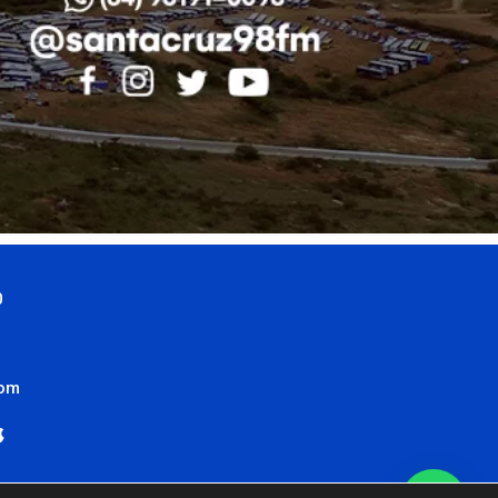
0
com