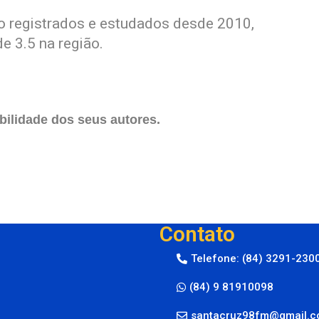
 registrados e estudados desde 2010,
 3.5 na região.
ilidade dos seus autores.
Contato
Telefone: (84) 3291-230
(84) 9 81910098
santacruz98fm@gmail.