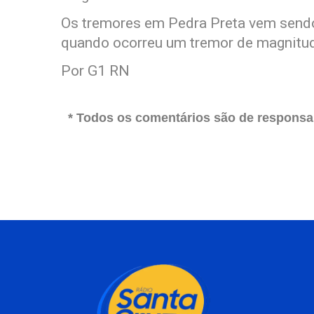
Os tremores em Pedra Preta vem sendo
quando ocorreu um tremor de magnitude
Por G1 RN
* Todos os comentários são de responsab