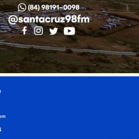
0
com