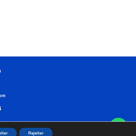
0
com
itar
Rejeitar