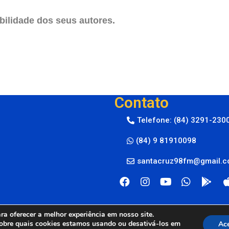
ilidade dos seus autores.
Contato
Telefone: (84) 3291-230
(84) 9 81910098
santacruz98fm@gmail.
a oferecer a melhor experiência em nosso site.
obre quais cookies estamos usando ou desativá-los em
Ace