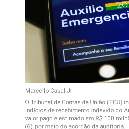
Marcello Casal Jr
O Tribunal de Contas da União (TCU) i
indícios de recebimento indevido do A
valor pago é estimado em R$ 100 milh
(6), por meio do acórdão da auditoria.