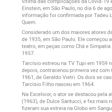
vítima das complicações da Covid-19 e
Einstein, em São Paulo, no dia 6 de ag
informação foi confirmada por Tadeu L
Quem.
Considerado um dos maiores atores da
de 1935, em São Paulo. Ele começou a c
teatro, em peças como Chá e Simpati
1957.
Tarcísio estreou na TV Tupi em 1959 n
depois, contracenou primeira vez co
1961, de Geraldo Vietri. Os dois se cas
Tarcísio Filho nasceu em 1964.
Na Excelsior, o ator se destacou pel
(1963), de Dulce Santucci, e fez mais 
fizeram sua estreia na Globo em Sang