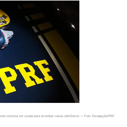
menta costuma ser usada para arrombar caixas eletrônicos — Foto: Divulgação/PRF