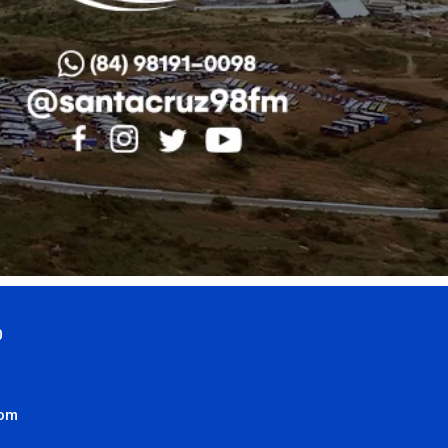
0
com