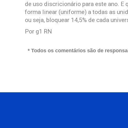
de uso discricionário para este ano. E
forma linear (uniforme) a todas as uni
ou seja, bloquear 14,5% de cada univer
Por g1 RN
* Todos os comentários são de responsab