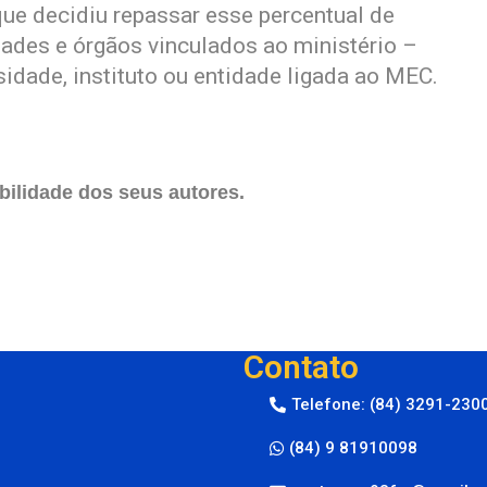
 que decidiu repassar esse percentual de
dades e órgãos vinculados ao ministério –
sidade, instituto ou entidade ligada ao MEC.
ilidade dos seus autores.
Contato
Telefone: (84) 3291-230
(84) 9 81910098