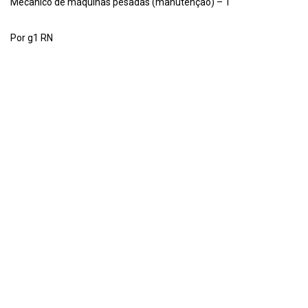
Mecânico de máquinas pesadas (manutenção) – 1
Por g1 RN