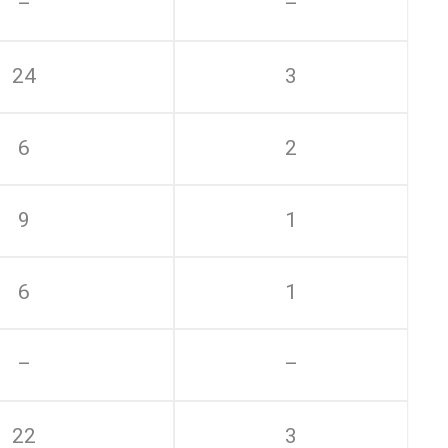
–
–
24
3
6
2
9
1
6
1
–
–
22
3