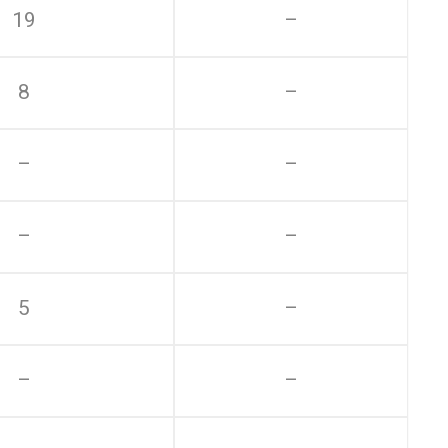
19
–
8
–
–
–
–
–
5
–
–
–