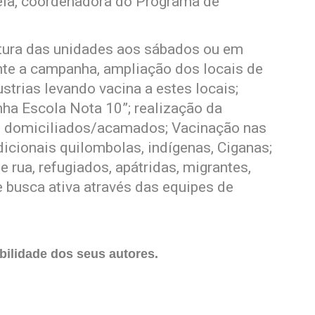
ela, coordenadora do Programa de
rtura das unidades aos sábados ou em
ante a campanha, ampliação dos locais de
strias levando vacina a estes locais;
nha Escola Nota 10”; realização da
s domiciliados/acamados; Vacinação nas
cionais quilombolas, indígenas, Ciganas;
rua, refugiados, apátridas, migrantes,
 busca ativa através das equipes de
ilidade dos seus autores.