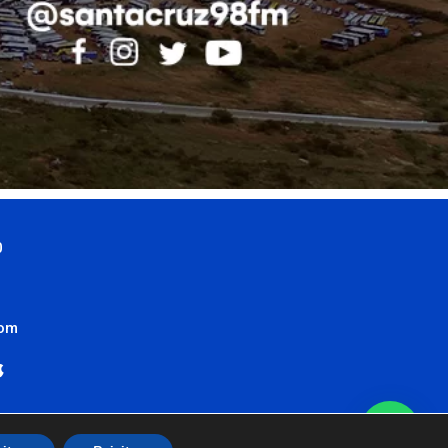
0
com