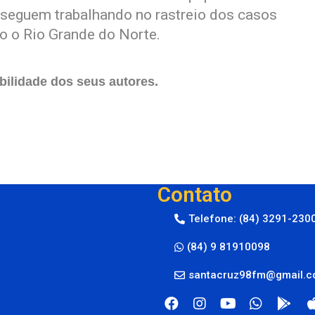
 seguem trabalhando no rastreio dos casos
o o Rio Grande do Norte.
ilidade dos seus autores.
Contato
Telefone: (84) 3291-230
(84) 9 81910098
santacruz98fm@gmail.