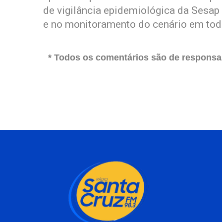
de vigilância epidemiológica da Sesap
e no monitoramento do cenário em tod
* Todos os comentários são de responsab