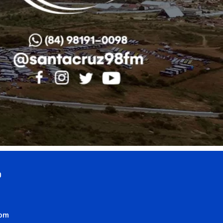
0
com