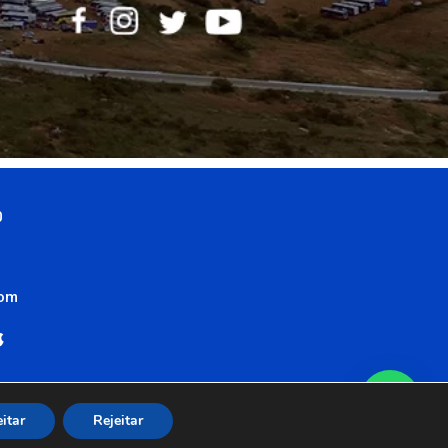
0
com
itar
Rejeitar