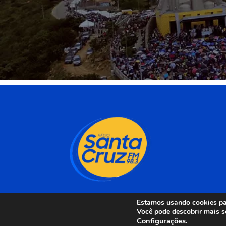
Estamos usando cookies par
Você pode descobrir mais s
Configurações
.
Rádio Santa Cruz 98 F