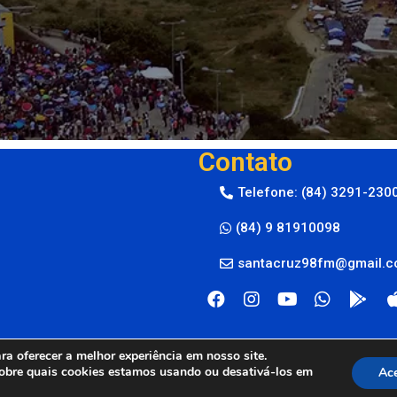
Contato
Telefone: (84) 3291-230
(84) 9 81910098
santacruz98fm@gmail.
a oferecer a melhor experiência em nosso site.
obre quais cookies estamos usando ou desativá-los em
Ace
M © 2024
By Live Center Host