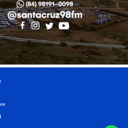
0
com