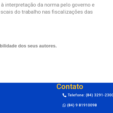
e à interpretação da norma pelo governo e
iscais do trabalho nas fiscalizações das
ilidade dos seus autores.
Contato
Telefone: (84) 3291-230
(84) 9 81910098