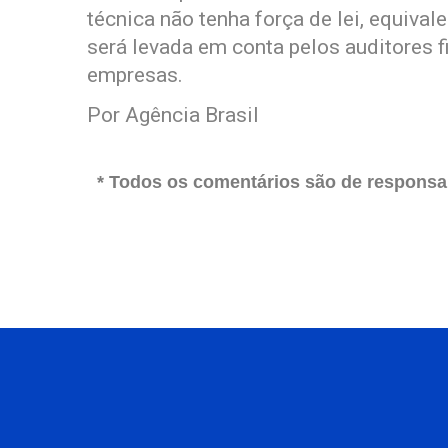
técnica não tenha força de lei, equival
será levada em conta pelos auditores f
empresas.
Por Agência Brasil
* Todos os comentários são de responsab