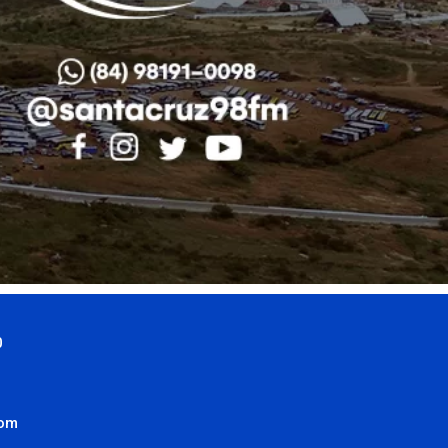
0
com