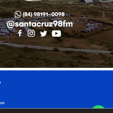
0
com