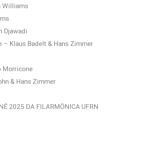
n Williams
ams
n Djawadi
ate – Klaus Badelt & Hans Zimmer
o Morricone
 John & Hans Zimmer
i
NÊ 2025 DA FILARMÔNICA UFRN