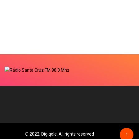
© 2022, Digiqole. All rights reserved
↑