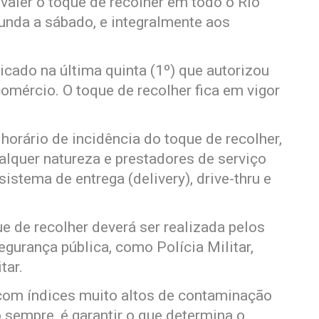
a valer o toque de recolher em todo o Rio
unda a sábado, e integralmente aos
icado na última quinta (1º) que autorizou
mércio. O toque de recolher fica em vigor
orário de incidência do toque de recolher,
lquer natureza e prestadores de serviço
istema de entrega (delivery), drive-thru e
e de recolher deverá ser realizada pelos
gurança pública, como Polícia Militar,
tar.
 com índices muito altos de contaminação
 sempre, é garantir o que determina o