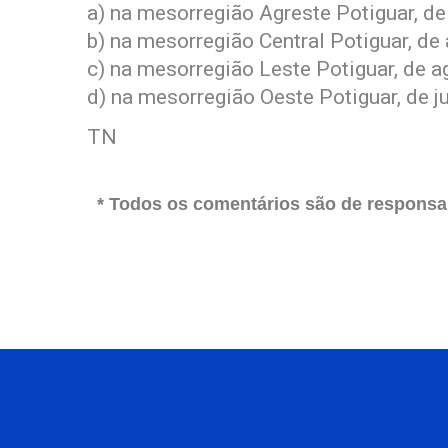
a) na mesorregião Agreste Potiguar, de
b) na mesorregião Central Potiguar, de
c) na mesorregião Leste Potiguar, de 
d) na mesorregião Oeste Potiguar, de j
TN
* Todos os comentários são de responsab