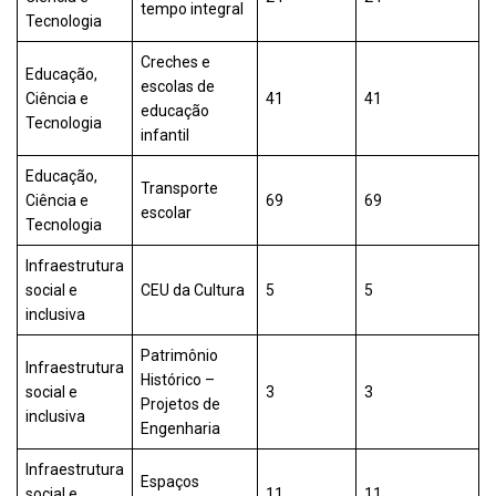
tempo integral
Tecnologia
Creches e
Educação,
escolas de
Ciência e
41
41
educação
Tecnologia
infantil
Educação,
Transporte
Ciência e
69
69
escolar
Tecnologia
Infraestrutura
social e
CEU da Cultura
5
5
inclusiva
Patrimônio
Infraestrutura
Histórico –
social e
3
3
Projetos de
inclusiva
Engenharia
Infraestrutura
Espaços
social e
11
11