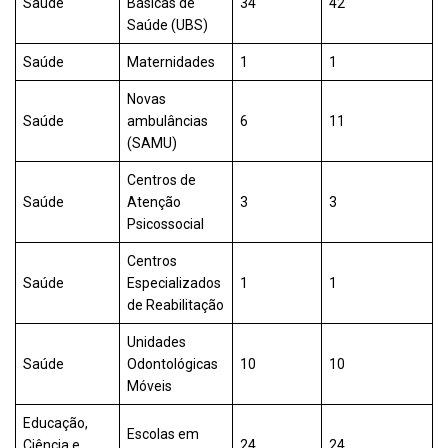
Saúde
Básicas de
34
42
Saúde (UBS)
Saúde
Maternidades
1
1
Novas
Saúde
ambulâncias
6
11
(SAMU)
Centros de
Saúde
Atenção
3
3
Psicossocial
Centros
Saúde
Especializados
1
1
de Reabilitação
Unidades
Saúde
Odontológicas
10
10
Móveis
Educação,
Escolas em
Ciência e
24
24