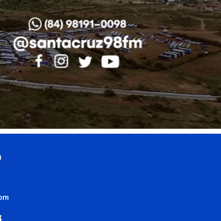
0
com