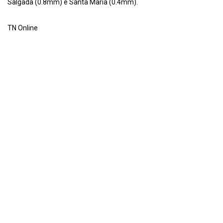
Salgada (0.8mm) e Santa Maria (0.4mm).
TN Online