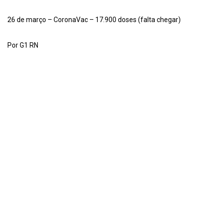
26 de março – CoronaVac – 17.900 doses (falta chegar)
Por G1 RN