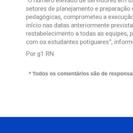
“O número elevado de servidores em s
setores de planejamento e preparação 
pedagógicas, comprometeu a execução 
início nas datas anteriormente previst
restabelecimento a todas as equipes, 
com os estudantes potiguares”, inform
Por g1 RN
* Todos os comentários são de responsab