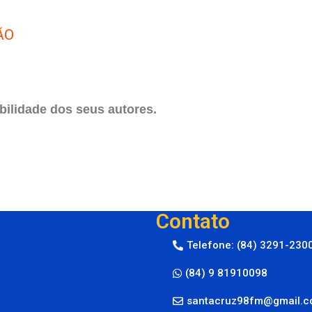
ÃO
ilidade dos seus autores.
Contato
Telefone: (84) 3291-230
(84) 9 81910098
santacruz98fm@gmail.