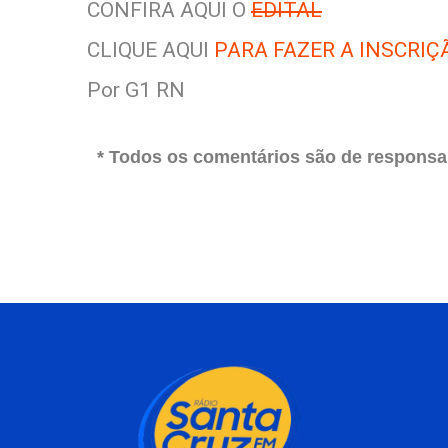
CONFIRA AQUI O
EDITAL
CLIQUE AQUI
PARA FAZER A INSCRIÇ
Por G1 RN
* Todos os comentários são de responsab