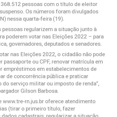
368.512 pessoas com o título de eleitor
suspenso. Os números foram divulgados
N) nessa quarta-feira (19).
 pessoas regularizem a situação junto à
para poderem votar nas Eleições 2022 – para
lica, governadores, deputados e senadores.
votar nas Eleições 2022, o cidadão não pode
r passaporte ou CPF, renovar matrícula em
ter empréstimos em estabelecimentos de
ar de concorrência pública e praticar
o do serviço militar ou imposto de renda”,
argador Gilson Barbosa.
te www.tre-rn.jus.br oferece atendimento
 (tirar o primeiro título, fazer
s dados cadastrais, regularizar a situação