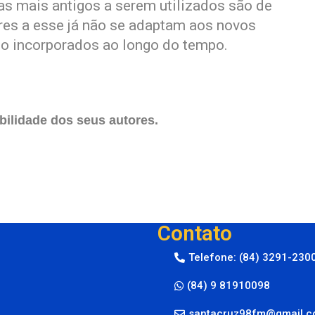
s mais antigos a serem utilizados são de
res a esse já não se adaptam aos novos
do incorporados ao longo do tempo.
ilidade dos seus autores.
Contato
Telefone: (84) 3291-230
(84) 9 81910098
santacruz98fm@gmail.