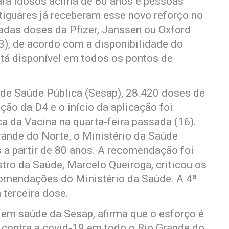
ara idosos acima de 60 anos e pessoas
iguares já receberam esse novo reforço no
zadas doses da Pfizer, Janssen ou Oxford
3), de acordo com a disponibilidade do
stá disponível em todos os pontos de
 de Saúde Pública (Sesap), 28.420 doses de
ção da D4 e o início da aplicação foi
 da Vacina na quarta-feira passada (16).
rande do Norte, o Ministério da Saúde
a partir de 80 anos. A recomendação foi
stro da Saúde, Marcelo Queiroga, criticou os
omendações do Ministério da Saúde. A 4ª
 terceira dose.
 em saúde da Sesap, afirma que o esforço é
 contra a covid-19 em todo o Rio Grande do