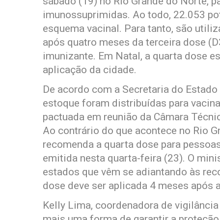
sábado (19) no Rio Grande do Norte, p
imunossuprimidas. Ao todo, 22.053 pot
esquema vacinal. Para tanto, são utili
após quatro meses da terceira dose (D
imunizante. Em Natal, a quarta dose e
aplicação da cidade.
De acordo com a Secretaria do Estado
estoque foram distribuídas para vacina
pactuada em reunião da Câmara Técnica
Ao contrário do que acontece no Rio G
recomenda a quarta dose para pessoas 
emitida nesta quarta-feira (23). O mini
estados que vêm se adiantando às rec
dose deve ser aplicada 4 meses após a
Kelly Lima, coordenadora de vigilância
mais uma forma de garantir a proteção